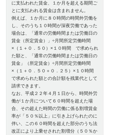
に支払われた賃金、１か月を超える期間ご
とに支払われる賃金は含まれません。
例えば、１か月に８０時間の時間外労働を
し、そのうち１０時間が深夜労働であった
場合は、「通常の労働時間または労働日の
賃金（所定賃金）」÷月間所定労働時間
×（１＋０．５０）×１０時間 で求められ
た額と、「通常の労働時間または労働日の
賃金」（所定賃金）÷月間所定労働時間
×（１＋０．５０＋０．２５）×１０時間
で求められた額との合計額を残業代として
請求できます。
なお、平成２２年４月１日から、時間外労
働が１か月について６０時間を超えた場
合、その超えた時間の労働に係る割増賃金
率が「５０％以上」に引き上げられたのに
伴い、この６０時間を超えた部分のうち法
改正により上乗せされた割増分（５０％か