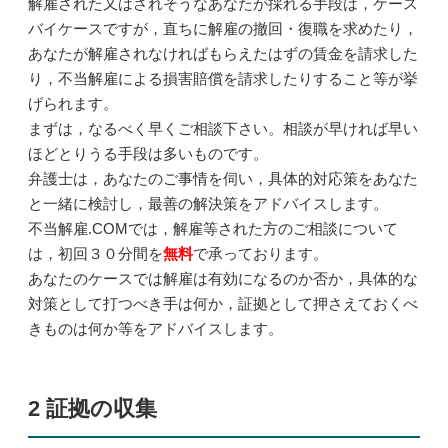
解雇された又はされそうなあなたが採れる手段は，ケース
バイケースですが，直ちに解雇の撤回・復職を求めたり，
あなたが解雇されなければもらえたはずの賃金を請求した
り，不当解雇による損害賠償を請求したりすること等が挙
げられます。
まずは，なるべく早くご相談下さい。相談が早ければ早い
ほどとりうる手段は多いものです。
弁護士は，あなたのご事情を伺い，具体的対応策をあなた
と一緒に検討し，最善の解決策をアドバイスします。
不当解雇.COMでは，解雇等された方のご相談について
は，初回３０分間を
無料
で承っております。
あなたのケースでは解雇は有効になるのか否か，具体的な
対策として打つべき手は何か，証拠として押さえておくべ
きものは何か等をアドバイスします。
2 証拠の収集